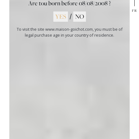
Are tou born before
08/08/2008
?
FR
YES
/
NO
To visit the site www.maison-goichot.com, you must be of
legal purchase age in your country of residence.