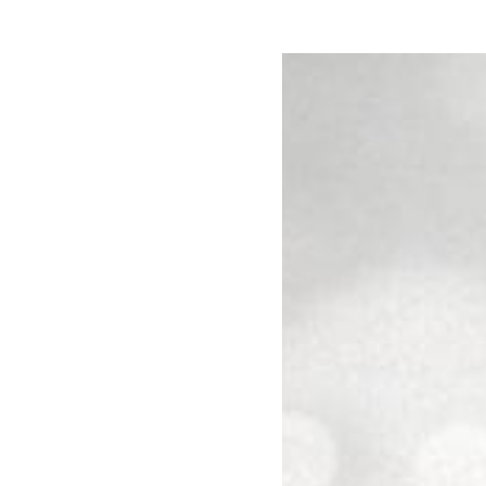
HISTORY
EXPERTISE
BACK TO THE LIST
DOWNLOAD THE PDF
CHASSAGNE MONT
Les Benoites