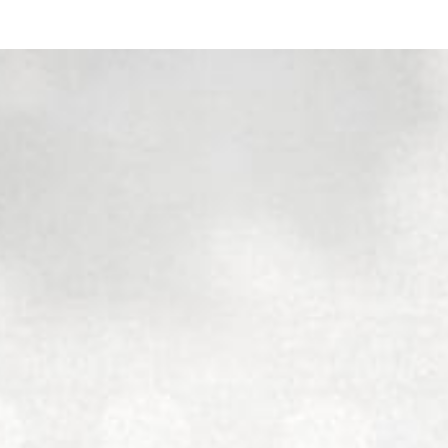
VALUES
CULTURE
MAISON AND DOMAINES
WI
 FILE
RACHET