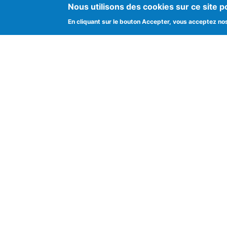
Nous utilisons des cookies sur ce site p
En cliquant sur le bouton Accepter, vous acceptez no
Mais
Cultur
Histoi
Since 1947
Les vi
Savoir
Valeur