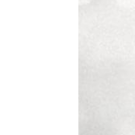
Plot
GRAPE VARIETY
100 % Pinot Noir
To the south of the Côte d
Montrachet shares with Pul
SERVICING
prince of all the dry white w
TEMPERATURE
16-18°
divine Montrachet. This wide 
brings the two Burgundian g
AGEING
excellence. Pinot Noir and C
6-8 ans
here side by side due to the
terroirs.
Vinification / Aging
The grapes are destemmed an
for about 4 weeks, thus revea
of their aromas. After devat
entered in oak barrels and 
Tasting
Robe de couleur rouge inten
pourpres, son bouquet comp