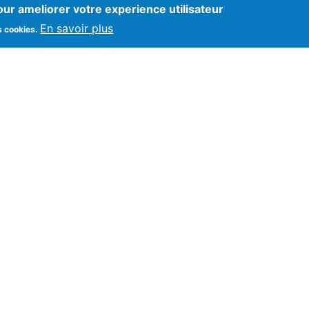
our ameliorer votre experience utilisateur
En savoir plus
s cookies.
on A.Goichot
Maison & Domaines
e
André Goichot
re
Château de la Guiche
ns
Domaine des Guignottes
-faire
Château du Cray
s