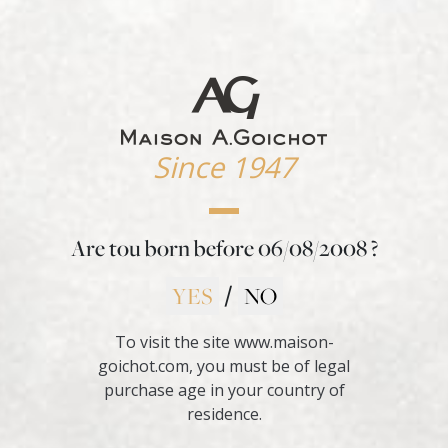
e Beaune, Chassagne-
igny the undisputed
ines of creation: the
and beautiful hillside
Since 1947
rape varieties to
hardonnay flourish
 complexity of the
Are tou born before
06/08/2008
?
d vinified in vats
YES
NO
/
ling all the richness
ting, the wines are
To visit the site www.maison-
aged for 15 months.
goichot.com, you must be of legal
purchase age in your country of
se avec des reflets
residence.
lexe, où se