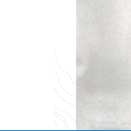
mélangent des fruits rouges
notes plutôt réglisse. Beauc
bouche. Sous une chair déli
des tanins un peu austères 
mais qui, à maturité laissent
concentrée et goûteuse, d'
complexité.
Food and wine pairing
Meat (leg of mutton, tourn
au vin, hare stew), cheeses 
soumaintrain, morbier). Vol-a
creamed Bresse poultry, ch
Comté).
Awards and accolades