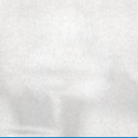
 bien mûrs et des
oup d'étoffe en
cieuse apparaissent
dans leur jeunesse
 place à une structure
une passionnante
edos béarnaise, coq
(époisses,
u-vent, fish, scallops,
eeses (goat cheese,