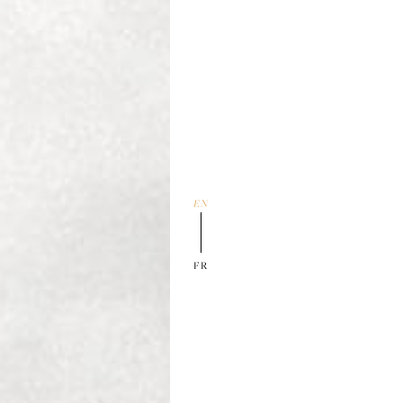
EN
01
FR
ANDRÉ GOICHOT